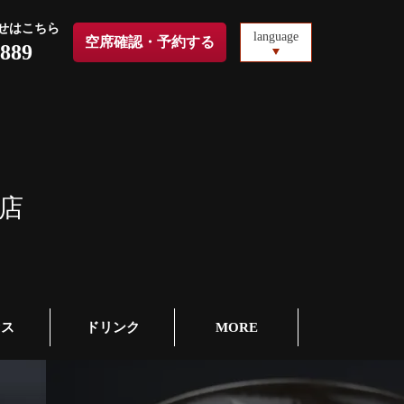
せはこちら
language
空席確認・予約する
6889
店
セス
ドリンク
MORE