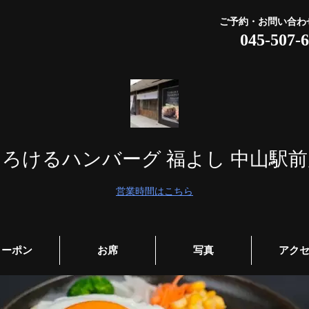
ご予約・お問い合わ
045-507-
とろけるハンバーグ 福よし 中山駅前
営業時間はこちら
クーポン
お席
写真
アク