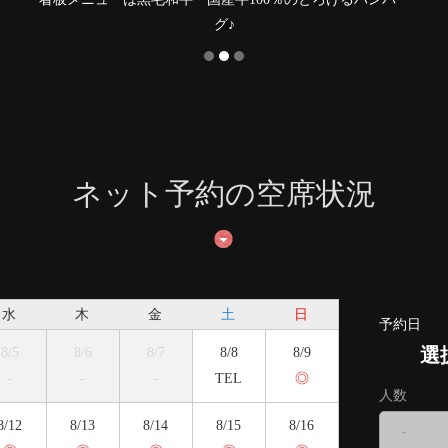
グ♪
ネット予約の空席状況
水
木
金
土
日
予約日
選
8/5
8/6
8/7
8/8
8/9
-
-
-
TEL
◎
人数
8/12
8/13
8/14
8/15
8/16
-