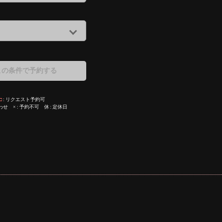
この条件で予約する
□
リクエスト予約可
わせ
×
予約不可
休
定休日