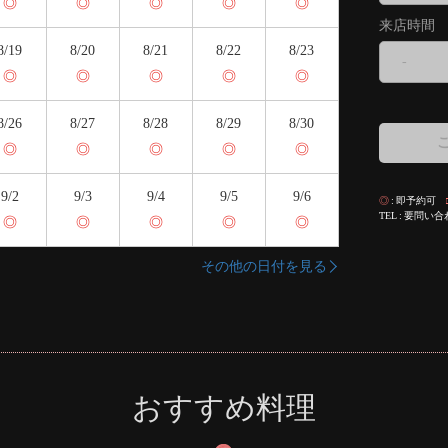
◎
◎
◎
◎
◎
来店時間
8/19
8/20
8/21
8/22
8/23
-
◎
◎
◎
◎
◎
8/26
8/27
8/28
8/29
8/30
◎
◎
◎
◎
◎
9/2
9/3
9/4
9/5
9/6
◎
即予約可
TEL
要問い合
◎
◎
◎
◎
◎
その他の日付を見る
おすすめ料理