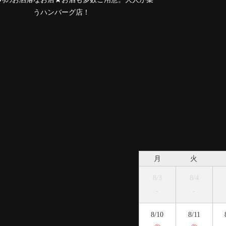
うハンバーグ店！
月
火
8/3
8/4
-
-
8/10
8/11